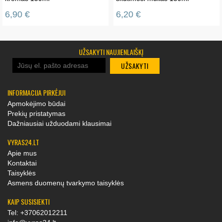
6,90 €
6,20 €
UŽSAKYTI NAUJIENLAIŠKĮ
UŽSAKYTI
INFORMACIJA PIRKĖJUI
Apmokėjimo būdai
Prekių pristatymas
Dažniausiai užduodami klausimai
VYRAS24.LT
Apie mus
Kontaktai
Taisyklės
Asmens duomenų tvarkymo taisyklės
KAIP SUSISIEKTI
Tel: +37062012211