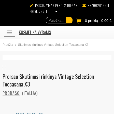
PRISTATYMAS PER 1-2 DIENAS
+37062012211
PRISIJUNGTI
0 prekių - 0,00 €
KOSMETIKA VYRAMS
Meniu
Pradžia
Skutimosi rinkinys Vintage Selection Toccasana X3
Proraso Skutimosi rinkinys Vintage Selection
Toccasana X3
PRORASO
(ITALIJA)