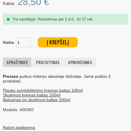
28,50 €
Kaina:
Yra sandėlyje. Išsiuntimas per 1 d.d., iki 17 val.
Į KREPŠELĮ
Kiekis:
APRAŠYMAS
PRISTATYMAS
APMOKĖJIMAS
Proraso
puikus rinkinys alavinėje dėžutėje. Jame puikūs 3
produktai:
Plaukų suminkštinimo kremas baltas 100ml
Skutimosi kremas baltas 150ml
Balzamas po skutimosi baltas 100ml
Modelis: 400360
Rašyti atsiliepimą