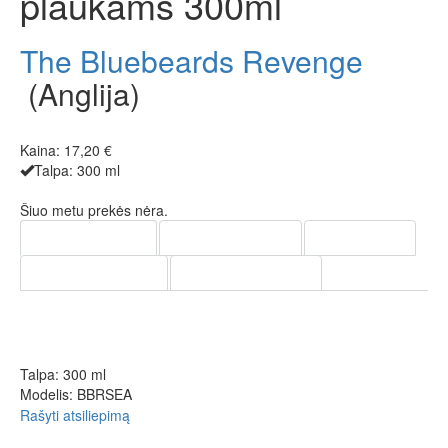
plaukams 300ml
The Bluebeards Revenge
(Anglija)
Kaina:
17,20 €
Talpa: 300 ml
Šiuo metu prekės nėra.
APRAŠYMAS
NAUDOJIMAS
SUDĖTIS
PRISTATYMAS
APMOKĖJIMAS
Aukšta kokybe pasižyminčio jūros druskos purškalo sudėtyje
esantys jūros druskos mineralai suteikia šukuosenai standumo,
apimties, tekstūros.
Talpa: 300 ml
Modelis: BBRSEA
Rašyti atsiliepimą