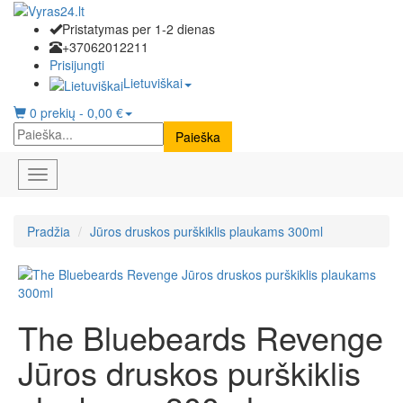
Pristatymas per 1-2 dienas
+37062012211
Prisijungti
Lietuviškai
0 prekių - 0,00 €
Paieška
KOSMETIKA VYRAMS
Meniu
Pradžia
Jūros druskos purškiklis plaukams 300ml
The Bluebeards Revenge
Jūros druskos purškiklis